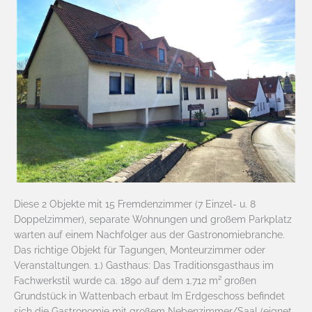
Diese 2 Objekte mit 15 Fremdenzimmer (7 Einzel- u. 8
Doppelzimmer), separate Wohnungen und großem Parkplatz
warten auf einem Nachfolger aus der Gastronomiebranche.
Das richtige Objekt für Tagungen, Monteurzimmer oder
Veranstaltungen. 1.) Gasthaus: Das Traditionsgasthaus im
Fachwerkstil wurde ca. 1890 auf dem 1.712 m² großen
Grundstück in Wattenbach erbaut Im Erdgeschoss befindet
sich die Gastronomie mit großem Nebenzimmer/Saal (eignet