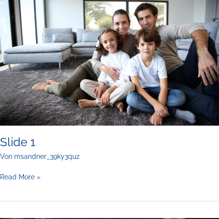
Slide 1
Von
msandner_39ky3quz
Slide
Read More »
1