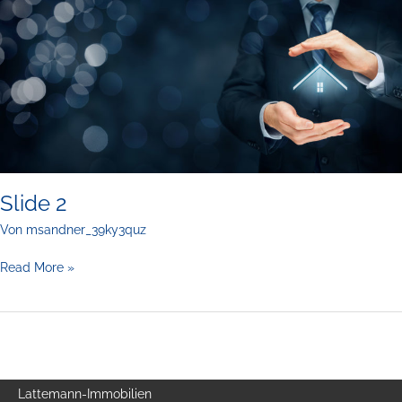
Slide 2
Von
msandner_39ky3quz
Slide
Read More »
2
Lattemann-Immobilien