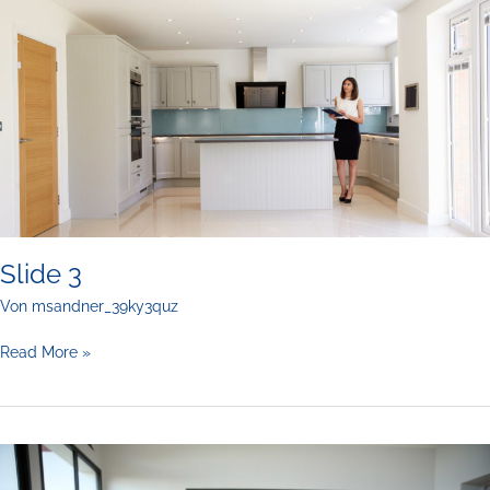
Slide 3
Von
msandner_39ky3quz
Slide
Read More »
3