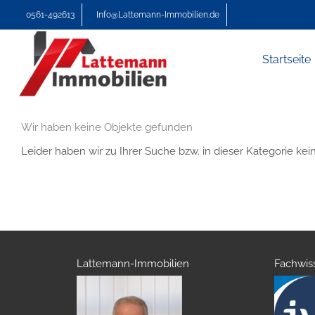
Zum
0561-492613
Info@Lattemann-Immobilien.de
Inhalt
springen
Startseite
Wir haben keine Objekte gefunden
Leider haben wir zu Ihrer Suche bzw. in dieser Kategorie ke
Lattemann-Immobilien
Fachwis