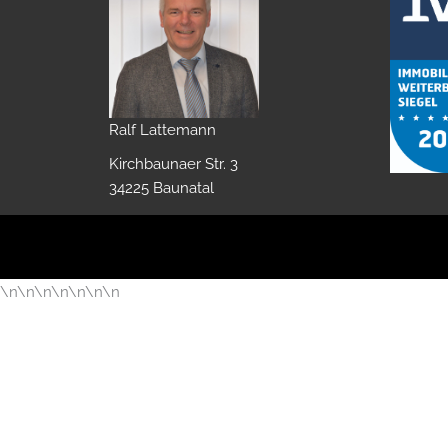
Ralf Lattemann
Kirchbaunaer Str. 3
34225 Baunatal
\n
\n
\n
\n
\n
\n
\n